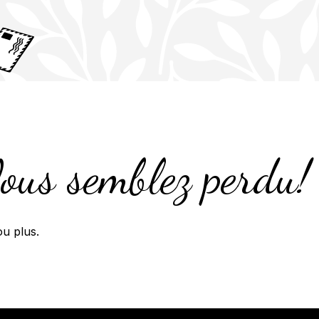
us semblez perdu!
u plus.