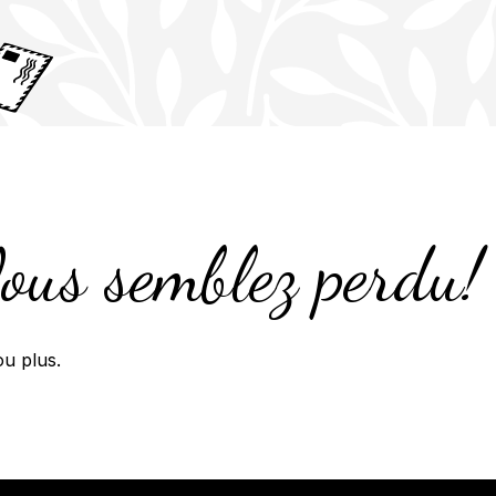
us semblez perdu!
u plus.