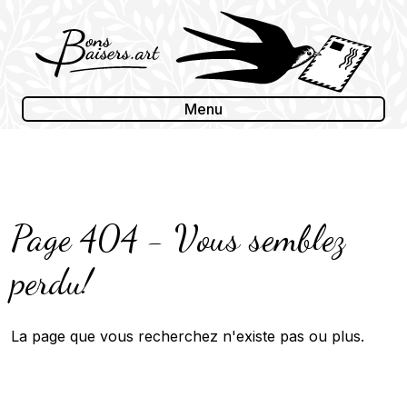
Skip
to
content
Menu
Page 404 - Vous semblez
perdu!
La page que vous recherchez n'existe pas ou plus.