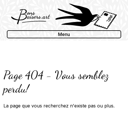
Skip
to
content
Menu
Page 404 - Vous semblez
perdu!
La page que vous recherchez n'existe pas ou plus.