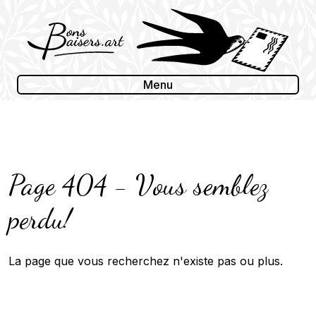
Skip
to
content
Menu
Page 404 - Vous semblez
perdu!
La page que vous recherchez n'existe pas ou plus.