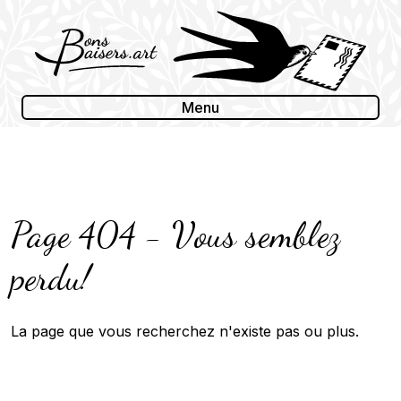
Skip
to
content
Menu
Page 404 - Vous semblez
perdu!
La page que vous recherchez n'existe pas ou plus.