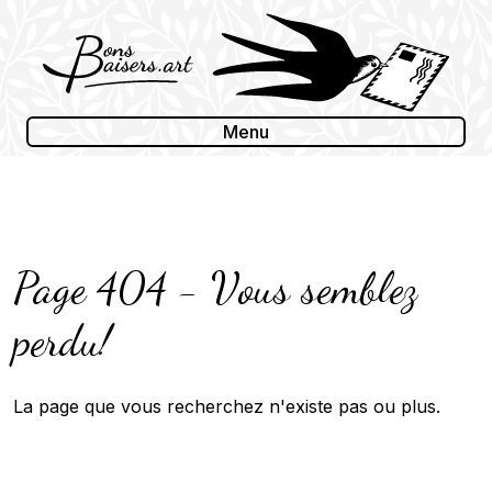
Skip
to
content
Menu
Page 404 - Vous semblez
perdu!
La page que vous recherchez n'existe pas ou plus.