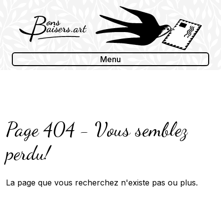
Skip
to
content
Menu
Page 404 - Vous semblez
perdu!
La page que vous recherchez n'existe pas ou plus.