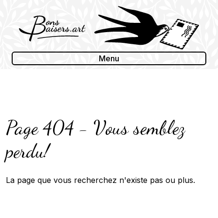
Skip
to
content
Menu
Page 404 - Vous semblez
perdu!
La page que vous recherchez n'existe pas ou plus.